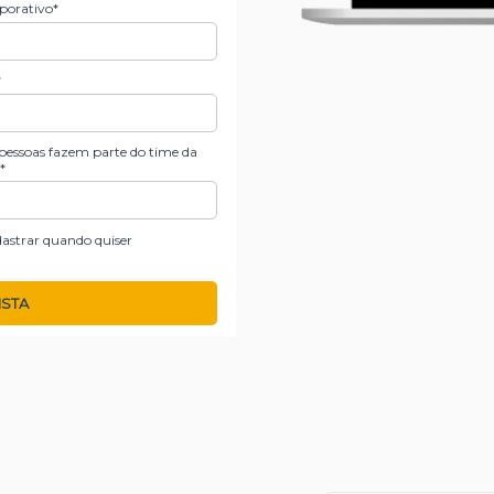
porativo*
*
essoas fazem parte do time da
*
astrar quando quiser
ISTA