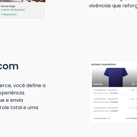
vivências que refor
 com
ce, você define a
xperiência.
ue e envia
role total e uma