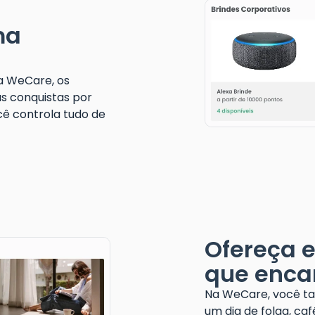
ma
a WeCare, os
s conquistas por
cê controla tudo de
Ofereça e
que enc
Na WeCare, você ta
um dia de folga, ca