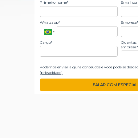
Primeiro nome*
Email cor
Whatsapp*
Empresa
Cargo*
Quantas p
empresa?
Podemos enviar alguns conteúdos e você pode se descad
(
privacidade)
.
FALAR COM ESPECIAL