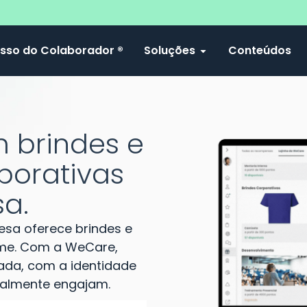
sso do Colaborador ®
Soluções
Conteúdos
m brindes e
porativas
a.
sa oferece brindes e
time. Com a WeCare,
zada, com a identidade
almente engajam.