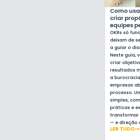
Como usa
criar prop
equipes 
OKRs só fun
deixam de se
a guiar o dia
Neste guia,
criar objetiv
resultados m
a burocracia
empresas a
processo. U
simples, co
práticas e e
transformar
— e direção 
LER TUDO